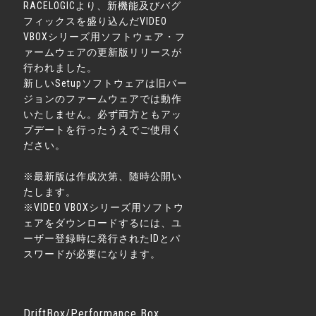
RACELOGICより、新機能及びバグ
フィックスを盛り込んだVIDEO
VBOXシリーズ用ソフトウェア・フ
ァームウェアの更新版リリースが
行われました。
新しいSetupソフトウェアは旧バー
ジョンのファームウェアでは動作
いたしません。必ず両方ともアッ
プデートを行ったうえでご使用く
ださい。
※最新版は作成次第、随時公開い
たします。
※VIDEO VBOXシリーズ用ソフトウ
ェアをダウンロードするには、ユ
ーザー登録時に発行されたIDとパ
スワードが必要になります。
DriftBox/Performance Box