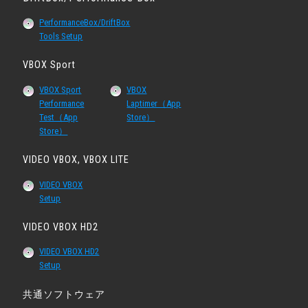
PerformanceBox/DriftBox
Tools Setup
VBOX Sport
VBOX Sport
VBOX
Performance
Laptimer（App
Test（App
Store）
Store）
VIDEO VBOX, VBOX LITE
VIDEO VBOX
Setup
VIDEO VBOX HD2
VIDEO VBOX HD2
Setup
共通ソフトウェア