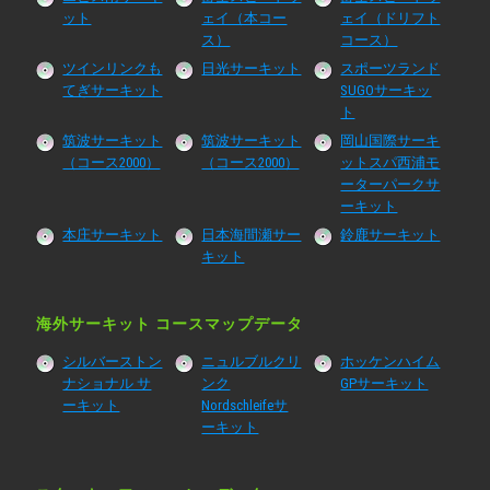
ット
ェイ（本コー
ェイ（ドリフト
ス）
コース）
ツインリンクも
日光サーキット
スポーツランド
てぎサーキット
SUGOサーキッ
ト
筑波サーキット
筑波サーキット
岡山国際サーキ
（コース2000）
（コース2000）
ット
スパ西浦モ
ーターパークサ
ーキット
本庄サーキット
日本海間瀬サー
鈴鹿サーキット
キット
海外サーキット コースマップデータ
シルバーストン
ニュルブルクリ
ホッケンハイム
ナショナル サ
ンク
GPサーキット
ーキット
Nordschleifeサ
ーキット