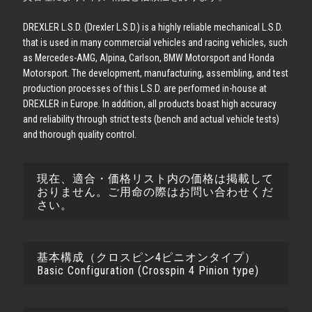
DREXLER L.S.D. (Drexler L.S.D.) is a highly reliable mechanical L.S.D.
that is used in many commercial vehicles and racing vehicles, such
as Mercedes-AMG, Alpina, Carlson, BMW Motorsport and Honda
Motorsport. The development, manufacturing, assembling, and test
production processes of this L.S.D. are performed in-house at
DREXLER in Europe. In addition, all products boast high accuracy
and reliability through strict tests (bench and actual vehicle tests)
and thorough quality control.
現在、適合・価格リスト内の価格は掲載して
おりません。ご用命の際はお問い合わせくだ
さい。
基本構成（クロスピン4ピニオンタイプ）
Basic Configuration (Crosspin 4 Pinion type)