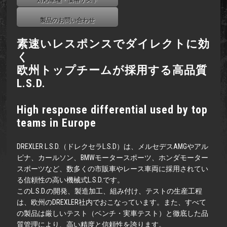
対応車種・価格リスト
製品のお問い合わせ
素速いレスポンスでダイレクトに効
く
欧州トップチームが採用する高品質
L.S.D.
High response differential used by top
teams in Europe
DREXLER L.S.D.（ドレクセラL.S.D）は、メルセデスAMGやアル
ピナ、カールソン、BMWモータースポーツ、ホンダモーター
スポーツなど、数多くの市販車やレース車両に採用されてい
る信頼性の高い機械式L.S.D.です。
このL.S.D.の開発、製造加工、組み付け、テストの生産工程
は、欧州のDREXLER社内でおこなっています。また、すべて
の製品は厳しいテスト（ベンチ・実車テスト）と徹底した品
質管理により、高い精度と信頼性を誇ります。