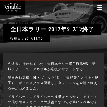
全日本ラリー 2017年ｼｰｽﾞﾝ終了
投稿日：2017/11/10
先週末に行われていた 全日本ラリー選手権第9戦 新
城ラリー で、アネブルが応援／サポートする
豊田自動織機・DL・ヴィッツRS （天野智之／井上裕紀
子） がＪＮ３クラス優勝し、今シーズンを全勝で終え
る事が出来ました。
ドライバー、コドライバーの技量はともかく、Ｖｉｔｚ
の信頼性やメカニックの技術力すべてが高いレベルでそ